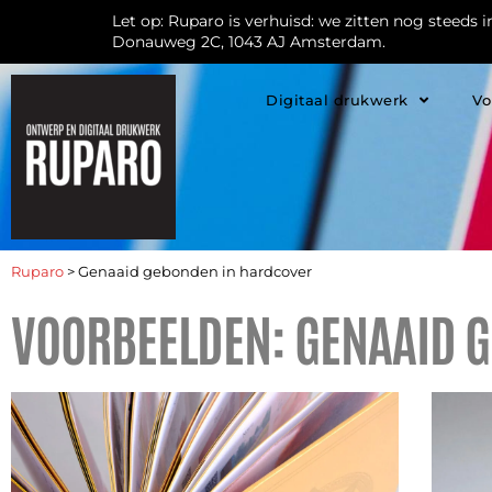
Let op: Ruparo is verhuisd: we zitten nog steeds 
Donauweg 2C, 1043 AJ Amsterdam.
Digitaal drukwerk
Vo
Ruparo
>
Genaaid gebonden in hardcover
VOORBEELDEN: GENAAID 