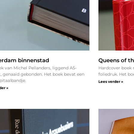
erdam binnenstad
Queens of th
k van Michel Pellanders, liggend A5-
Hardcover boek 
, genaaid gebonden. Het boek bevat een
foliedruk. Het b
pitaalbandje.
Lees verder »
der »