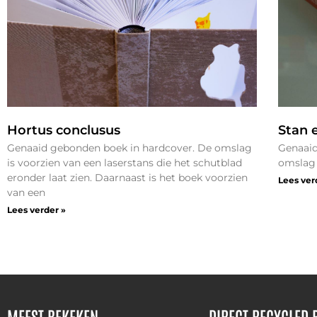
Hortus conclusus
Stan 
Genaaid gebonden boek in hardcover. De omslag
Genaaid
is voorzien van een laserstans die het schutblad
omslag 
eronder laat zien. Daarnaast is het boek voorzien
Lees ver
van een
Lees verder »
MEEST BEKEKEN
DIRECT RECYCLED 