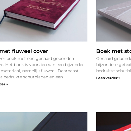
met fluweel cover
Boek met st
ver boek met een genaaid gebonden
Genaaid gebonde
ze. Het boek is voorzien van een bijzonder
bijzondere getex
materiaal, namelijk fluweel. Daarnaast
bedrukte schutbl
et bedrukte schutbladen en een
Lees verder »
der »