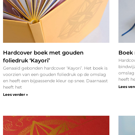
Hardcover boek met gouden
Boek 
foliedruk ‘Kayori’
Hardco
bindwij
Genaaid gebonden hardcover ‘Kayori’. Het boek is
omslag 
voorzien van een gouden foliedruk op de omslag
heeft h
en heeft een bijpassende kleur op snee. Daarnaast
heeft het
Lees ver
Lees verder »