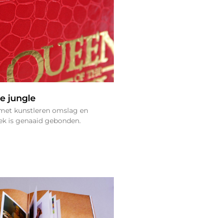
e jungle
met kunstleren omslag en
oek is genaaid gebonden.