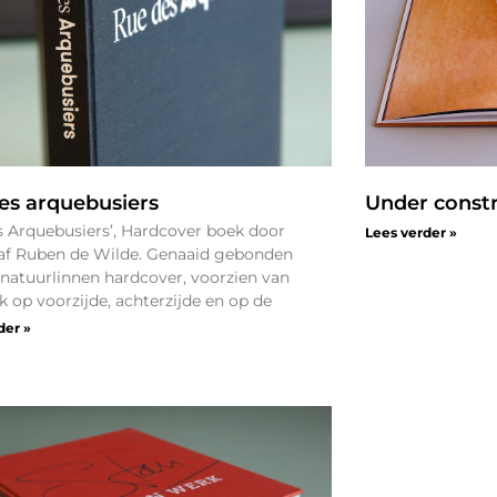
es arquebusiers
Under const
s Arquebusiers’, Hardcover boek door
Lees verder »
af Ruben de Wilde. Genaaid gebonden
 natuurlinnen hardcover, voorzien van
k op voorzijde, achterzijde en op de
der »