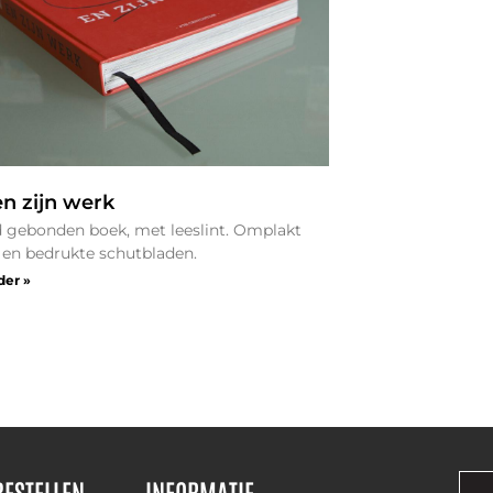
en zijn werk
 gebonden boek, met leeslint. Omplakt
en bedrukte schutbladen.
der »
BESTELLEN
INFORMATIE