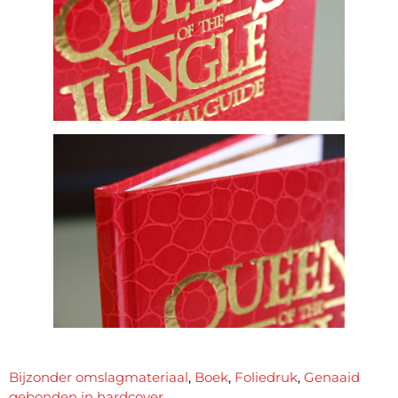
Bijzonder omslagmateriaal
,
Boek
,
Foliedruk
,
Genaaid
gebonden in hardcover