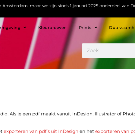
in Amsterdam, maar we zijn sinds 1 januari 2025 onderdeel van Dr
rmgeving
Kleurproeven
Prints
Duurzaamh
. Als je een pdf maakt vanuit InDesign, Illustrator of Pho
et
exporteren van pdf’s uit InDesign
en het
exporteren van pd