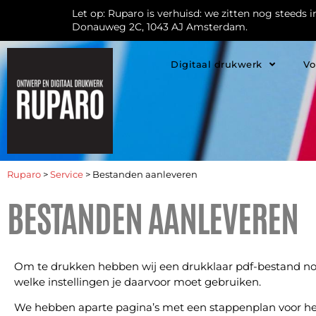
Let op: Ruparo is verhuisd: we zitten nog steeds 
Donauweg 2C, 1043 AJ Amsterdam.
Digitaal drukwerk
Vo
Ruparo
>
Service
>
Bestanden aanleveren
BESTANDEN AANLEVEREN
Om te drukken hebben wij een drukklaar pdf-bestand nodig
welke instellingen je daarvoor moet gebruiken.
We hebben aparte pagina’s met een stappenplan voor h