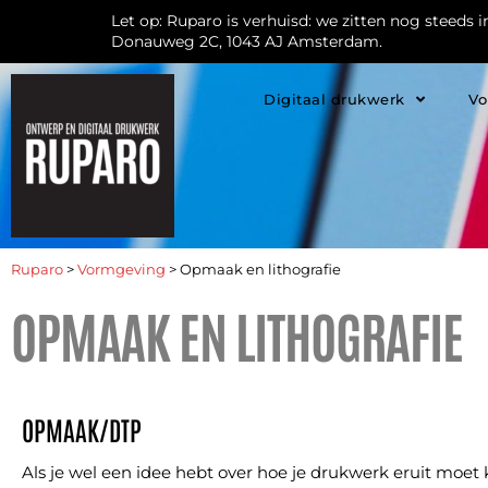
Let op: Ruparo is verhuisd: we zitten nog steeds 
Donauweg 2C, 1043 AJ Amsterdam.
Digitaal drukwerk
Vo
Ruparo
>
Vormgeving
>
Opmaak en lithografie
OPMAAK EN LITHOGRAFIE
OPMAAK/DTP
Als je wel een idee hebt over hoe je drukwerk eruit moet k