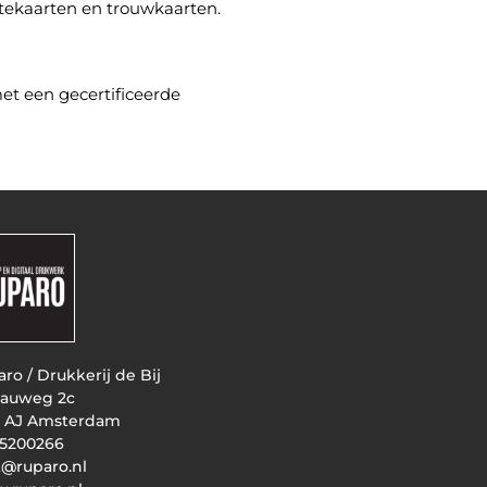
rtekaarten en trouwkaarten.
et een gecertificeerde
ro / Drukkerij de Bij
auweg 2c
3 AJ Amsterdam
 5200266
t@ruparo.nl