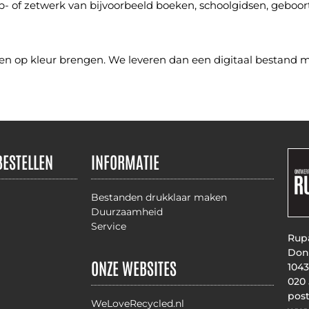
tp- of zetwerk van bijvoorbeeld boeken, schoolgidsen, geboo
 en op kleur brengen. We leveren dan een digitaal bestand m
BESTELLEN
INFORMATIE
Bestanden drukklaar maken
Duurzaamheid
Service
Rupa
Don
ONZE WEBSITES
104
020
pos
WeLoveRecycled.nl