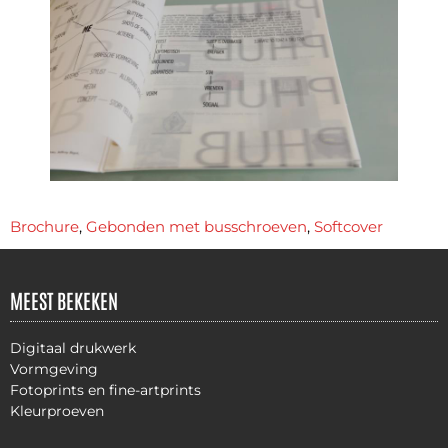
Brochure
,
Gebonden met busschroeven
,
Softcover
MEEST BEKEKEN
Digitaal drukwerk
Vormgeving
Fotoprints en fine-artprints
Kleurproeven