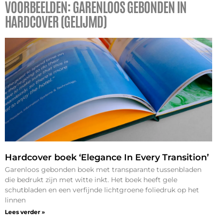
VOORBEELDEN: GARENLOOS GEBONDEN IN
HARDCOVER (GELIJMD)
Hardcover boek ‘Elegance In Every Transition’
Garenloos gebonden boek met transparante tussenbladen
die bedrukt zijn met witte inkt. Het boek heeft gele
schutbladen en een verfijnde lichtgroene foliedruk op het
linnen
Lees verder »