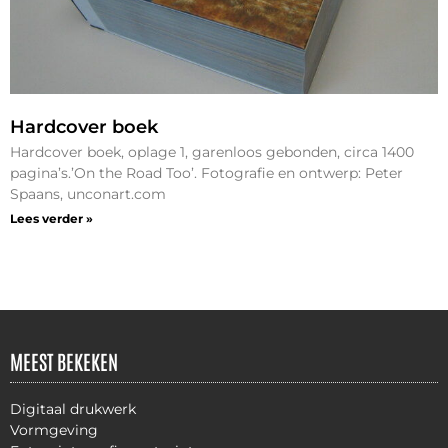
Hardcover boek
Hardcover boek, oplage 1, garenloos gebonden, circa 1400
pagina’s.’On the Road Too’. Fotografie en ontwerp: Peter
Spaans, unconart.com
Lees verder »
MEEST BEKEKEN
Digitaal drukwerk
Vormgeving