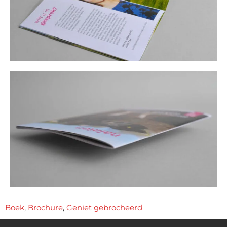
Boek
,
Brochure
,
Geniet gebrocheerd