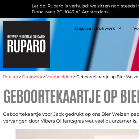
Let op: Ruparo is verhuisd: we zitten nog steeds 
Donauweg 2C, 1043 AJ Amsterdam.
Digitaal drukwerk
Vo
Ruparo
>
Drukwerk
>
Voorbeelden
>
Geboortekaartje op Bier Weiz
GEBOORTEKAARTJE OP BIE
Geboortekaartje voor Jack gedrukt op ons Bier Weizen papie
vervangen door Vibers Olifantsgras wat veel duurzamer is.