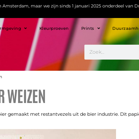
in Amsterdam, maar we zijn sinds 1 januari 2025 onderdeel van Dr
rmgeving
Kleurproeven
Prints
Duurzaamh
en
R WEIZEN
r gemaakt met restantvezels uit de bier industrie. Dit papie