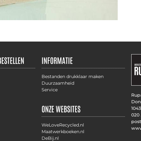
BESTELLEN
INFORMATIE
Bestanden drukklaar maken
Duurzaamheid
Service
Rupa
Don
ONZE WEBSITES
104
020
pos
WeLoveRecycled.nl
www
Maatwerkboeken.nl
DeBij.nl