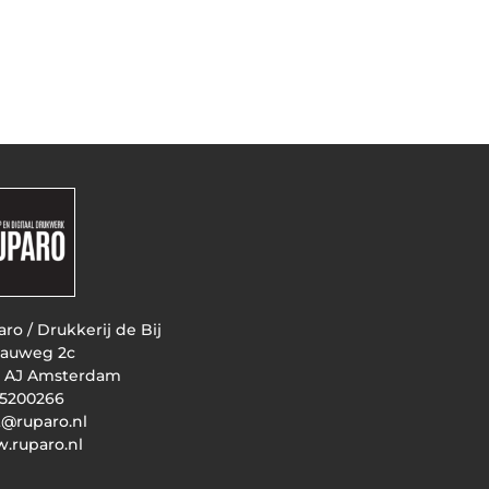
ro / Drukkerij de Bij
auweg 2c
3 AJ Amsterdam
 5200266
t@ruparo.nl
.ruparo.nl