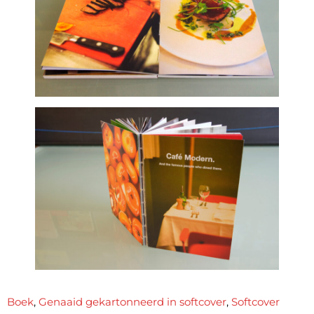
Boek
,
Genaaid gekartonneerd in softcover
,
Softcover