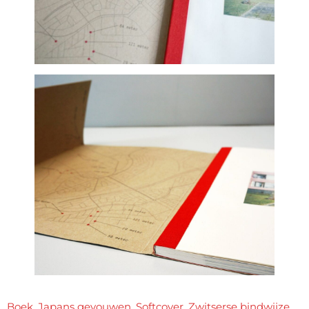
Boek
,
Japans gevouwen
,
Softcover
,
Zwitserse bindwijze