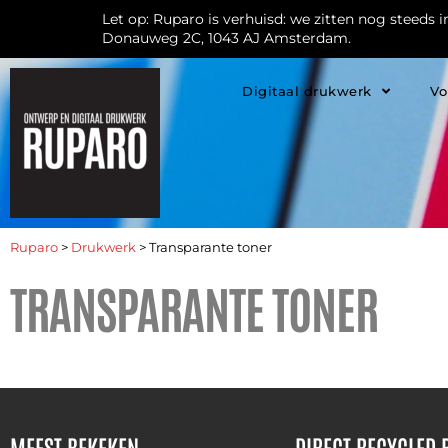
Let op: Ruparo is verhuisd: we zitten nog steeds 
Donauweg 2C, 1043 AJ Amsterdam.
Digitaal drukwerk
Vo
Ruparo
>
Drukwerk
>
Transparante toner
TRANSPARANTE TONER
MEEST BEKEKEN
DIRECT RECYCLED 