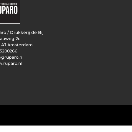
ro / Drukkerij de Bij
auweg 2c
3 AJ Amsterdam
 5200266
t@ruparo.nl
.ruparo.nl