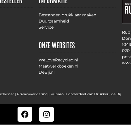
Bestanden drukklaar maken
Duurzaamheid
Service
Rupa
Don
ONZE WEBSITES
104
020
pos
WeLoveRecycled.nl
www
Maatwerkboeken.nl
DeBij.nl
sclaimer |
Privacyverklaring
| Ruparo is onderdeel van Drukkerij de Bij