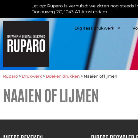
Let op: Ruparo is verhuisd: we zitten nog steeds 
Donauweg 2C, 1043 AJ Amsterdam.
Digitaal drukwerk
Vo
Ruparo
>
Drukwerk
>
Boeken drukken
>
Naaien of lijmen
NAAIEN OF LIJMEN
MEEST BEKEKEN
DIRECT RECYCLED 