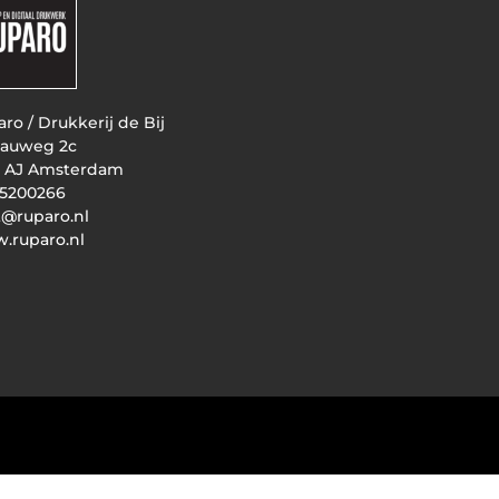
ro / Drukkerij de Bij
auweg 2c
3 AJ Amsterdam
 5200266
t@ruparo.nl
.ruparo.nl