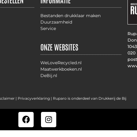
Bestanden drukklaar maken
Duurzaamheid
Service
Rupa
Don
ONZE WEBSITES
104
020
pos
WeLoveRecycled.nl
www
Maatwerkboeken.nl
DeBij.nl
sclaimer |
Privacyverklaring
| Ruparo is onderdeel van Drukkerij de Bij