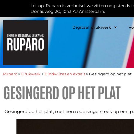
Let op: Ruparo is verhuisd: we zitten nog steeds 
Donauweg 2C, 1043 AJ Amsterdam.
Digitaal drukwerk
Vo
Ruparo
>
Drukwerk
>
Bindwijzes en extra’s
>
Gesingerd op het plat
GESINGERD OP HET PLAT
Gesingerd op het plat, met een rode singersteek op een pa